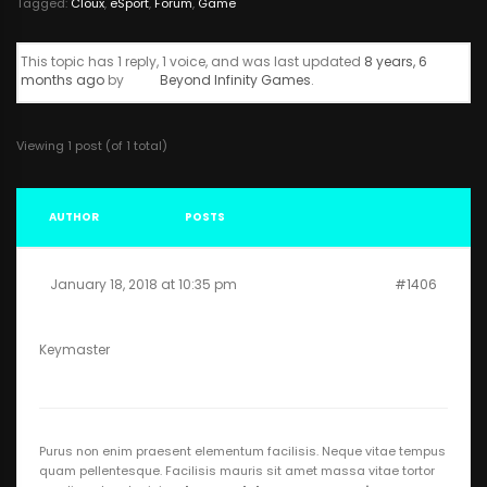
Tagged:
Cloux
,
eSport
,
Forum
,
Game
This topic has 1 reply, 1 voice, and was last updated
8 years, 6
months ago
by
Beyond Infinity Games
.
Viewing 1 post (of 1 total)
AUTHOR
POSTS
January 18, 2018 at 10:35 pm
#1406
Beyond Infinity Games
Keymaster
Purus non enim praesent elementum facilisis. Neque vitae tempus
quam pellentesque. Facilisis mauris sit amet massa vitae tortor