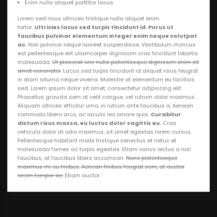
Enim nulla aliquet porttitor lacus.
Lorem sed risus ultricies tristique nulla aliquet enim
tortor.
Ultricies lacus sed turpis tincidunt id. Purus ut
faucibus pulvinar elementum integer enim neque volutpat
ac.
Non pulvinar neque laoreet suspendisse. Vestibulum rhoncus
est pellentesque elit ullamcorper dignissim cras tincidunt lobortis
malesuada.
Ut placerat orci nulla pellentesque dignissim enim sit
amet venenatis.
Lacus sed turpis tincidunt id aliquet risus feugiat
in diam siturna neque viverra. Molestie at elementum eu facilisis
sed. Lorem ipsum dolor sit amet, consectetur adipiscing elit.
Phasellus gravida sem at velit congue, vel rutrum dolor maximus.
Aliquam ultrices efficitur urna, in rutrum ante faucibus a. Aenean
commodo libero arcu, ac iaculis leo ornare quis.
Curabitur
dictum risus massa, eu luctus dolor sagittis eu.
Cras
vehicula dolor at odio maximus, sit amet egestas lorem cursus.
Pellentesque habitant morbi tristique senectus et netus et
malesuada fames ac turpis egestas. Etiam varius lectus a nisi
faucibus, at faucibus libero accumsan.
Nunc pellentesque
maximus mi eu finibus. Aenean finibus feugiat sem, at auctor
lorem tempor ac.
Etiam auctor.