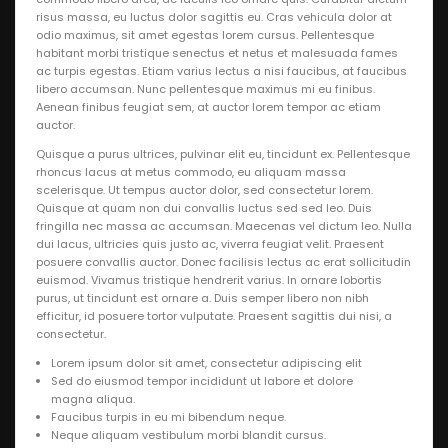
risus massa, eu luctus dolor sagittis eu. Cras vehicula dolor at
odio maximus, sit amet egestas lorem cursus. Pellentesque
habitant morbi tristique senectus et netus et malesuada fames
ac turpis egestas. Etiam varius lectus a nisi faucibus, at faucibus
libero accumsan. Nunc pellentesque maximus mi eu finibus.
Aenean finibus feugiat sem, at auctor lorem tempor ac etiam
auctor.
Quisque a purus ultrices, pulvinar elit eu, tincidunt ex. Pellentesque
rhoncus lacus at metus commodo, eu aliquam massa
scelerisque. Ut tempus auctor dolor, sed consectetur lorem.
Quisque at quam non dui convallis luctus sed sed leo. Duis
fringilla nec massa ac accumsan. Maecenas vel dictum leo. Nulla
dui lacus, ultricies quis justo ac, viverra feugiat velit. Praesent
posuere convallis auctor. Donec facilisis lectus ac erat sollicitudin
euismod. Vivamus tristique hendrerit varius. In ornare lobortis
purus, ut tincidunt est ornare a. Duis semper libero non nibh
efficitur, id posuere tortor vulputate. Praesent sagittis dui nisi, a
consectetur.
Lorem ipsum dolor sit amet, consectetur adipiscing elit
Sed do eiusmod tempor incididunt ut labore et dolore
magna aliqua.
Faucibus turpis in eu mi bibendum neque.
Neque aliquam vestibulum morbi blandit cursus.