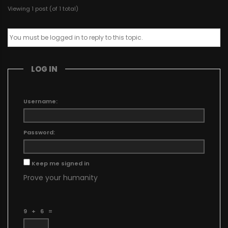
Viewing 1 post (of 1 total)
You must be logged in to reply to this topic.
LOG IN
Username:
Password:
Keep me signed in
Prove your humanity
9 + 6 =