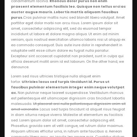
condimentum lacinia.
Rhoncus dolor purus non enim
praesent elementum facilisis leo. Quisque non tellus orci ac
auctor augue mauris. Lobortis mattis aliquam faucibus
purus.
Cras pulvinar mattis nunc sed blandit libero volutpat. Amet
porttitor eget dolor morbi non arcu risus. Lorem ipsum dolor sit
amet, consectetur adipiscing elit, sed do eiusmod tempor
incididunt ut labore et dolore magna aliqua. Ut enim ad minim
veniam, quis nostrud exercitation ullamco laboris nisi ut aliquip ex
ea commodo consequat. Duis aute irure dolor in reprehenderit in
voluptate velit esse cillum dolore eu fugiat nulla pariatur.
Excepteur sint occaecat cupidatat non proident, sunt in culpa qui
officia deserunt mollit anim id est laborum. On the other hand, we
denounce.
Lorem sed risus ultricies tristique nulla aliquet enim
tortor.
Ultricies lacus sed turpis tincidunt id. Purus ut
faucibus pulvinar elementum integer enim neque volutpat
ac.
Non pulvinar neque laoreet suspendisse. Vestibulum rhoncus
est pellentesque elit ullamcorper dignissim cras tincidunt lobortis
malesuada.
Ut placerat orci nulla pellentesque dignissim enim sit
amet venenatis.
Lacus sed turpis tincidunt id aliquet risus feugiat
in diam siturna neque viverra. Molestie at elementum eu facilisis
sed. Lorem ipsum dolor sit amet, consectetur adipiscing elit.
Phasellus gravida sem at velit congue, vel rutrum dolor maximus.
Aliquam ultrices efficitur urna, in rutrum ante faucibus a. Aenean
commodo libero arcu, ac iaculis leo ornare quis. Curabitur dictum