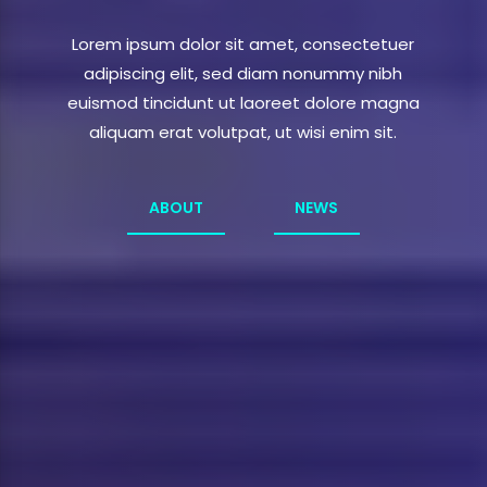
Lorem ipsum dolor sit amet, consectetuer
Lorem ipsum dolor sit amet, consectetuer
adipiscing elit, sed diam nonummy nibh
adipiscing elit, sed diam nonummy nibh
euismod tincidunt ut laoreet dolore magna
euismod tincidunt ut laoreet dolore magna
aliquam erat volutpat, ut wisi enim sit.
aliquam erat volutpat, ut wisi enim sit.
ABOUT
ACHIEVEMENTS
NEWS